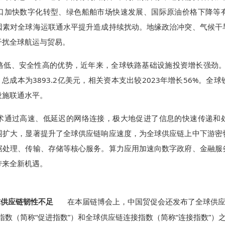
口加快数字化转型、绿色船舶市场快速发展、国际原油价格下降等
因素对全球海运联通水平提升造成持续扰动。地缘政治冲突、气候干
干扰全球航运与贸易。
格低、安全性高的优势，近年来，全球铁路基础设施投资增长强劲。相
，总成本为3893.2亿美元，相关资本支出较2023年增长56%。全
设施联通水平。
术通过高速、低延迟的网络连接，极大地促进了信息的快速传递和
围扩大，显著提升了全球供应链响应速度，为全球供应链上中下游密
据处理、传输、存储等核心服务。算力应用加速向数字政府、金融服
带来全新机遇。
在本届链博会上，中国贸促会还发布了全球供
球供应链韧性不足
指数（简称“促进指数”）和全球供应链连接指数（简称“连接指数”）之