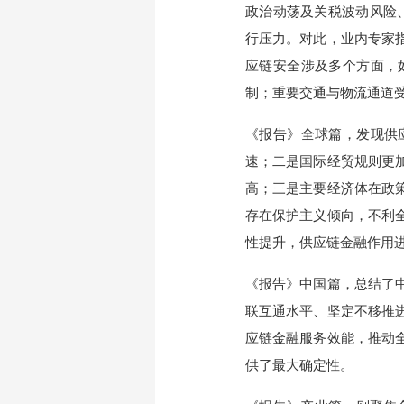
政治动荡及关税波动风险
行压力。对此，业内专家
应链安全涉及多个方面，
制；重要交通与物流通道
《报告》全球篇，发现供
速；二是国际经贸规则更
高；三是主要经济体在政
存在保护主义倾向，不利
性提升，供应链金融作用
《报告》中国篇，总结了
联互通水平、坚定不移推
应链金融服务效能，推动
供了最大确定性。