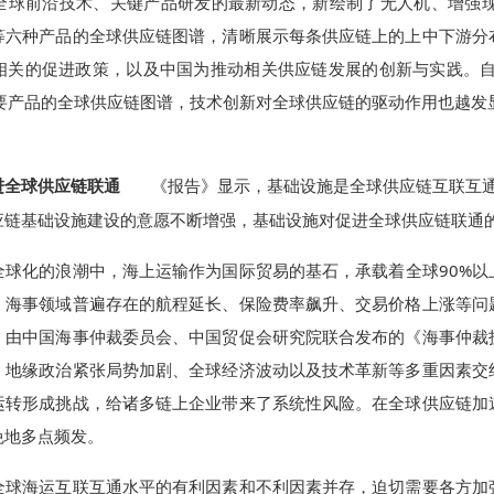
全球前沿技术、关键产品研发的最新动态，新绘制了无人机、增强现
等六种产品的全球供应链图谱，清晰展示每条供应链上的上中下游分
相关的促进政策，以及中国为推动相关供应链发展的创新与实践。自2
重要产品的全球供应链图谱，技术创新对全球供应链的驱动作用也越发
《报告》显示，基础设施是全球供应链互联互通
进全球供应链联通
应链基础设施建设的意愿不断增强，基础设施对促进全球供应链联通
全球化的浪潮中，海上运输作为国际贸易的基石，承载着全球90%以
，海事领域普遍存在的航程延长、保险费率飙升、交易价格上涨等问
，由中国海事仲裁委员会、中国贸促会研究院联合发布的《海事仲裁
、地缘政治紧张局势加剧、全球经济波动以及技术革新等多重因素交
运转形成挑战，给诸多链上企业带来了系统性风险。在全球供应链加
免地多点频发。
全球海运互联互通水平的有利因素和不利因素并存，迫切需要各方加