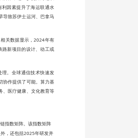
有利因素提升了海运联通水
旱导致苏伊士运河、巴拿马
关数据显示，2024年有
球铁路新项目的设计、动工或
处理。全球通信技术快速发
切协作提供了可能。算力基
务、医疗健康、文化教育等
应链指数矩阵。该指数矩阵
外，还包括2025年研发并