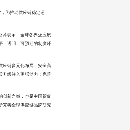
议，为推动供应链稳定运
赵萍表示，全球各界还应该
平、透明、可预期的制度环
供应链多元化布局，安全高
质升级注入更强动力；完善
的创新之举，也是中国贸促
断完善全球供应链品牌研究