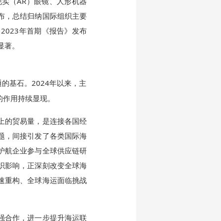
实（AR）眼镜、人形机器
布，总结归纳国际组织主要
023年首期《报告》发布
显著。
的基石。2024年以来，主
的作用持续显现。
上的贸易量，是连接各国经
题，间接引发了各类国际海
护航企业参与全球供应链研
织影响，正深刻改变全球海
速重构、全球海运面临挑战
强合作，进一步提升海运联